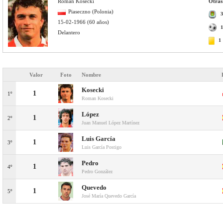
Roman Kosecki
Otras 
Piaseczno (Polonia)
3
15-02-1966 (60 años)
1
Delantero
1
Valor
Foto
Nombre
Kosecki
1
1º
Roman Kosecki
López
1
2º
Juan Manuel López Martínez
Luis García
1
3º
Luis García Postigo
Pedro
1
4º
Pedro González
Quevedo
1
5º
José María Quevedo García