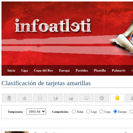
Inicio
Liga
Copa del Rey
Europa
Partidos
Plantilla
Palmarés
+
Clasificación de tarjetas amarillas
Temporada:
Competición:
Todas
Liga
Copa
Europa