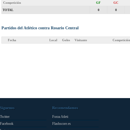
Competición
GF
GC
TOTAL
0
0
Partidos del Atlético contra Rosario Central
Fecha
Local
Goles
Visitante
Competició
Síguenos
Recomendamos
Twitter
Forza Atleti
Facebook
Flashscore.es