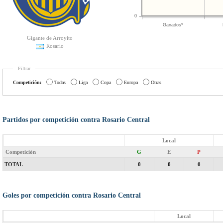
0
Ganados*
Gigante de Arroyito
Rosario
Filtrar
Competición:
Todas
Liga
Copa
Europa
Otras
Partidos por competición contra Rosario Central
Local
Competición
G
E
P
TOTAL
0
0
0
Goles por competición contra Rosario Central
Local