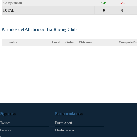
Competición
GF
GC
TOTAL
0
0
Partidos del Atlético contra Racing Club
Fecha
Local
Goles
Visitante
Competició
Síguenos
Recomendamos
Twitter
Forza Atleti
Facebook
Flashscore.es