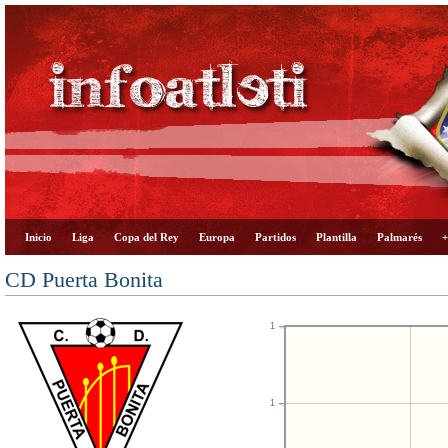
Inicio
Liga
Copa del Rey
Europa
Partidos
Plantilla
Palmarés
+
CD Puerta Bonita
1
1