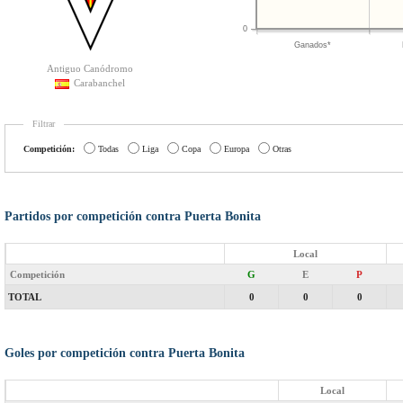
0
Ganados*
Antiguo Canódromo
Carabanchel
Filtrar
Competición:
Todas
Liga
Copa
Europa
Otras
Partidos por competición contra Puerta Bonita
Local
Competición
G
E
P
TOTAL
0
0
0
Goles por competición contra Puerta Bonita
Local