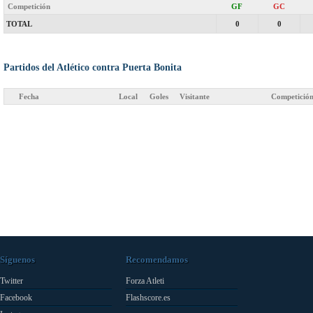
Competición
GF
GC
TOTAL
0
0
Partidos del Atlético contra Puerta Bonita
Fecha
Local
Goles
Visitante
Competició
Síguenos
Recomendamos
Twitter
Forza Atleti
Facebook
Flashscore.es