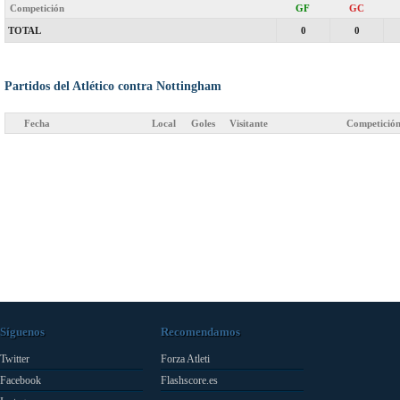
Competición
GF
GC
TOTAL
0
0
Partidos del Atlético contra Nottingham
Fecha
Local
Goles
Visitante
Competició
Síguenos
Recomendamos
Twitter
Forza Atleti
Facebook
Flashscore.es