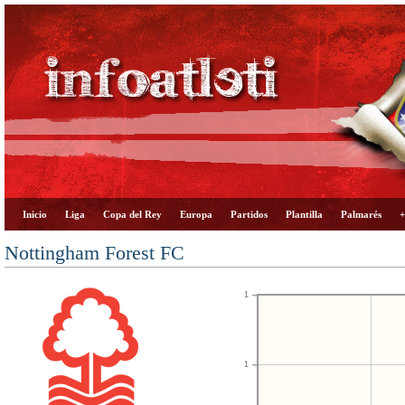
Inicio
Liga
Copa del Rey
Europa
Partidos
Plantilla
Palmarés
+
Nottingham Forest FC
1
1