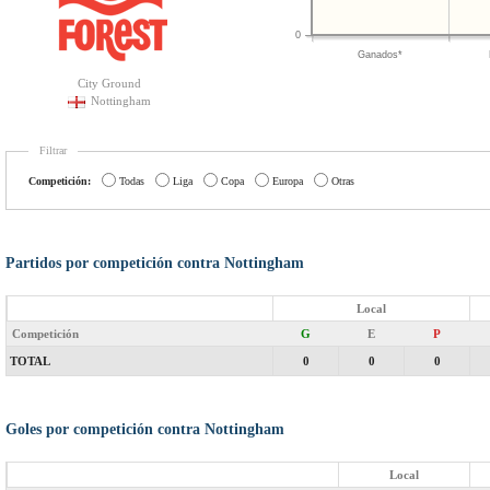
0
Ganados*
City Ground
Nottingham
Filtrar
Competición:
Todas
Liga
Copa
Europa
Otras
Partidos por competición contra Nottingham
Local
Competición
G
E
P
TOTAL
0
0
0
Goles por competición contra Nottingham
Local