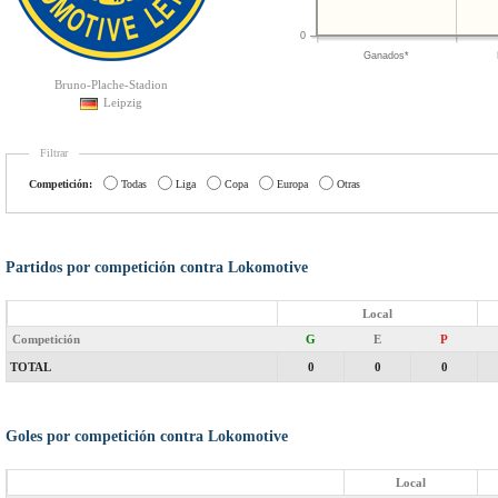
0
Ganados*
Bruno-Plache-Stadion
Leipzig
Filtrar
Competición:
Todas
Liga
Copa
Europa
Otras
Partidos por competición contra Lokomotive
Local
Competición
G
E
P
TOTAL
0
0
0
Goles por competición contra Lokomotive
Local