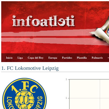
Inicio
Liga
Copa del Rey
Europa
Partidos
Plantilla
Palmarés
+
1. FC Lokomotive Leipzig
1
1