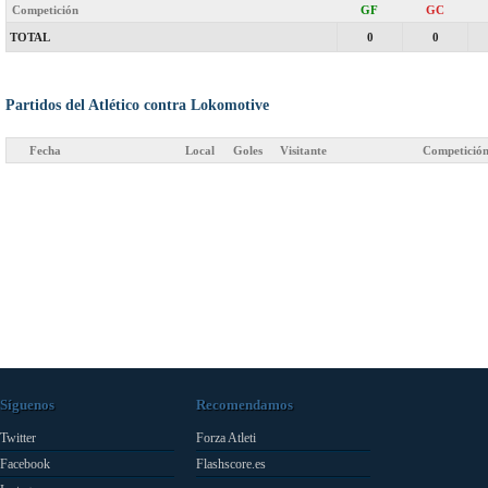
Competición
GF
GC
TOTAL
0
0
Partidos del Atlético contra Lokomotive
Fecha
Local
Goles
Visitante
Competició
Síguenos
Recomendamos
Twitter
Forza Atleti
Facebook
Flashscore.es