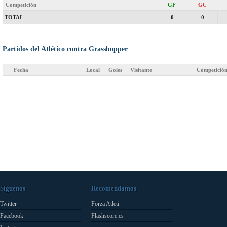
Competición
GF
GC
TOTAL
0
0
Partidos del Atlético contra Grasshopper
Fecha
Local
Goles
Visitante
Competició
Síguenos
Recomendamos
Twitter
Forza Atleti
Facebook
Flashscore.es