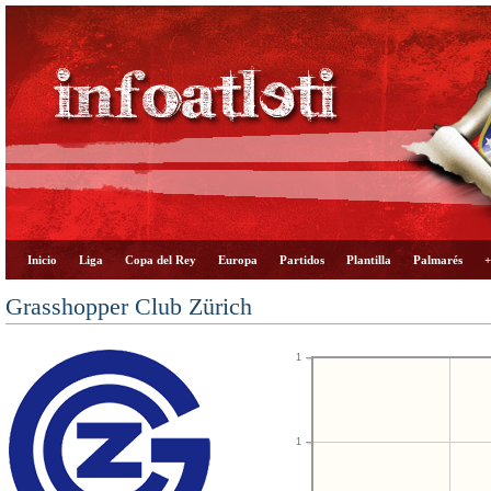
Inicio
Liga
Copa del Rey
Europa
Partidos
Plantilla
Palmarés
+
Grasshopper Club Zürich
1
1