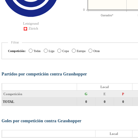
0
Ganados*
Letzigrund
Zürich
Filtrar
Competición:
Todas
Liga
Copa
Europa
Otras
Partidos por competición contra Grasshopper
Local
Competición
G
E
P
TOTAL
0
0
0
Goles por competición contra Grasshopper
Local