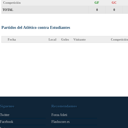
Competición
GF
GC
TOTAL
0
0
Partidos del Atlético contra Estudiantes
Fecha
Local
Goles
Visitante
Competició
Síguenos
Recomendamos
Twitter
Forza Atleti
Facebook
Flashscore.es