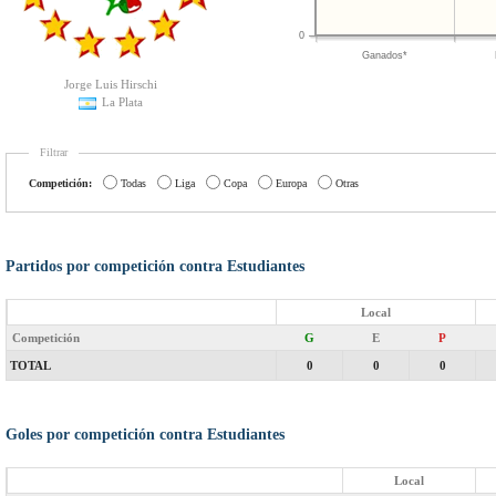
0
Ganados*
Jorge Luis Hirschi
La Plata
Filtrar
Competición:
Todas
Liga
Copa
Europa
Otras
Partidos por competición contra Estudiantes
Local
Competición
G
E
P
TOTAL
0
0
0
Goles por competición contra Estudiantes
Local