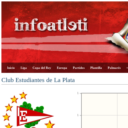
Inicio
Liga
Copa del Rey
Europa
Partidos
Plantilla
Palmarés
+
Club Estudiantes de La Plata
1
1