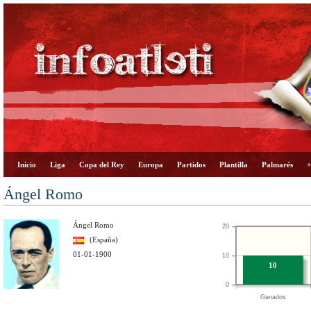
Inicio
Liga
Copa del Rey
Europa
Partidos
Plantilla
Palmarés
+
Ángel Romo
Ángel Romo
20
(España)
01-01-1900
10
10
0
Ganados