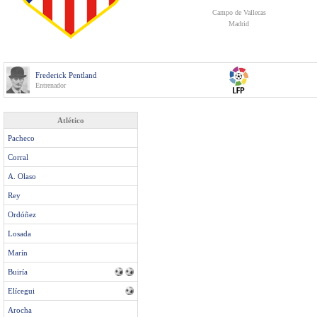
Campo de Vallecas
Madrid
Frederick Pentland
Entrenador
Atlético
Pacheco
Corral
A. Olaso
Rey
Ordóñez
Losada
Marín
Buiría
Elícegui
Arocha