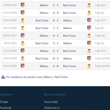
19-05-1929
Atlético
3 - 1
Real Unión
Liga (12)
22-12-1929
Atlético
3 - 3
Real Unión
Liga (4)
23-02-1930
Real Unión
8 - 2
Atlético
Liga (13)
04-12-1932
Real Unión
7 - 1
Atlético
Liga (2)
05-02-1933
Atlético
4 - 2
Real Unión
Liga (11)
18-11-1933
Real Unión
3 - 1
Atlético
Liga (3)
21-01-1934
Atlético
3 - 1
Real Unión
Liga (12)
19-01-2000
Real Unión
0 - 3
Atlético
Copa del Rey
02-02-2000
Atlético
2 - 0
Real Unión
Copa del Rey
Ver estadísticas de partidos entre Atlético y Real Unión
Síguenos
Recomendamos
Twitter
Forza Atleti
Facebook
Flashscore.es