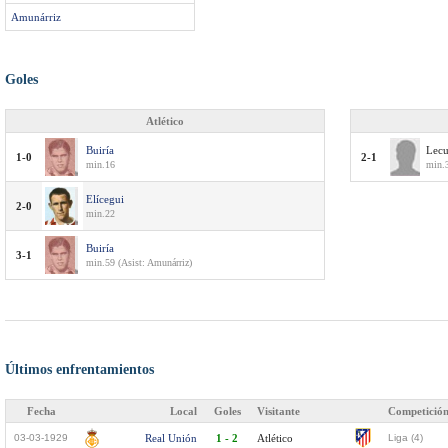
Amunárriz
Goles
Atlético
Buiría
Lec
1-0
2-1
min.16
min.
Elícegui
2-0
min.22
Buiría
3-1
min.59 (Asist: Amunárriz)
Últimos enfrentamientos
Fecha
Local
Goles
Visitante
Competició
03-03-1929
Real Unión
1 - 2
Atlético
Liga (4)