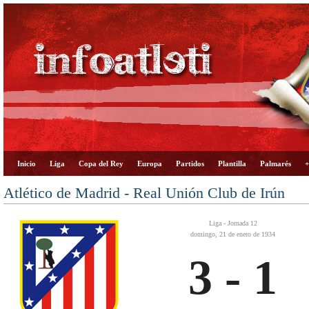
Inicio
Liga
Copa del Rey
Europa
Partidos
Plantilla
Palmarés
+
Atlético de Madrid - Real Unión Club de Irún
Liga - Jornada 12
domingo, 21 de enero de 1934
3 - 1