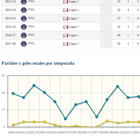
PSG
2012-13
Ligue 1
12
1
1
PSG
2013-14
Ligue 1
32
3
5
PSG
2014-15
Ligue 1
27
0
4
PSG
2015-16
Ligue 1
32
1
4
PSG
2016-17
Ligue 1
30
0
6
PSG
2017-18
Ligue 1
19
1
4
Partidos y goles totales por temporada
51
34
17
0
1999-00
2000-01
2001-02
2002-03
2003-04
2004-05
2005-06
2006-07
2007-08
2008-09
2009-10
2010-11
2011