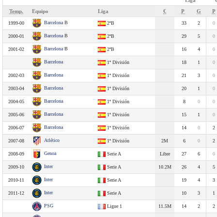
Liga
Temp.
Equipo
Liga
€
P
G
P
Barcelona
B
1999-00
2ªB
33
2
0
Barcelona
B
2000-01
2ªB
29
5
0
Barcelona
B
2001-02
2ªB
16
4
0
Barcelona
1ª División
18
1
0
Barcelona
2002-03
1ª División
21
3
0
Barcelona
2003-04
1ª División
20
1
0
Barcelona
2004-05
1ª División
8
0
0
Barcelona
2005-06
1ª División
15
1
0
Barcelona
2006-07
1ª División
14
0
2
Atlético
2007-08
1ª División
2M
6
0
2
Genoa
2008-09
Serie A
Libre
27
6
0
Inter
2009-10
Serie A
10.2M
26
4
5
Inter
2010-11
Serie A
19
4
3
Inter
2011-12
Serie A
10
3
1
PSG
Ligue 1
11.5M
14
2
2