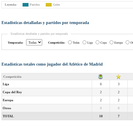
Leyenda:
Partidos
Goles
Estadísticas detalladas y partidos por temporada
Estadísticas detalladas y partidos por temporada
Temporada:
Competición:
Todas
Liga
Copa
Europa
Ot
Estadísticas totales como jugador del Atlético de Madrid
Competición
Liga
6
3
Copa del Rey
2
2
Europa
2
2
Otros
0
0
TOTAL
10
7