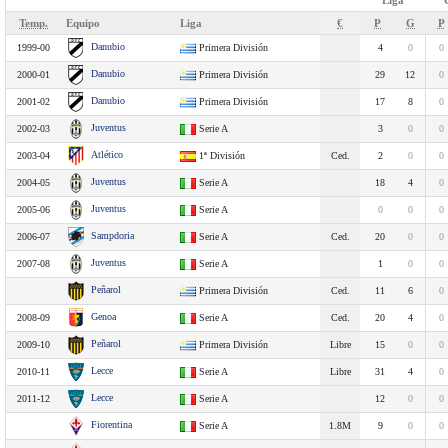
Liga
Temp.
Equipo
Liga
€
P
G
P
Danubio
1999-00
Primera División
4
0
0
Danubio
2000-01
Primera División
29
12
0
Danubio
2001-02
Primera División
17
8
0
Juventus
2002-03
Serie A
3
0
0
Atlético
2003-04
1ª División
Ced.
2
0
0
Juventus
2004-05
Serie A
18
4
0
Juventus
2005-06
Serie A
0
0
0
Sampdoria
2006-07
Serie A
Ced.
20
0
0
Juventus
2007-08
Serie A
1
0
0
Peñarol
Primera División
Ced.
11
6
0
Genoa
2008-09
Serie A
Ced.
20
4
0
Peñarol
2009-10
Primera División
Libre
15
0
0
Lecce
2010-11
Serie A
Libre
31
4
0
Lecce
2011-12
Serie A
12
0
0
Fiorentina
Serie A
1.8M
9
0
0