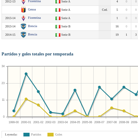
Fiorentina
2012-13
Serie A
4
0
0
Genoa
Serie A
Ced.
5
0
0
Fiorentina
2013-14
Serie A
1
0
0
Brescia
2013-14
Serie B
16
0
0
Brescia
2014-15
Serie B
19
1
3
Partidos y goles totales por temporada
34
23
11
0
1999-00
2000-01
2001-02
2002-03
2003-04
2004-05
2005-06
2006-07
2007-08
2008-09
2009
Leyenda:
Partidos
Goles