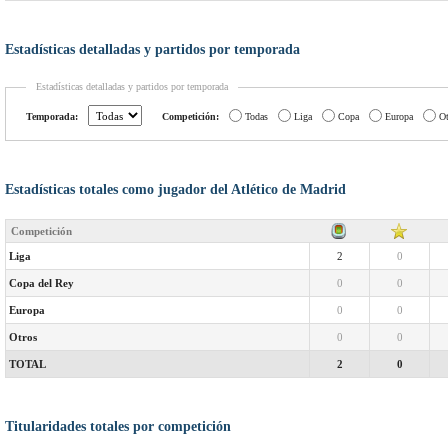
Estadísticas detalladas y partidos por temporada
Estadísticas detalladas y partidos por temporada
Temporada:
Competición:
Todas
Liga
Copa
Europa
Ot
Estadísticas totales como jugador del Atlético de Madrid
Competición
Liga
2
0
Copa del Rey
0
0
Europa
0
0
Otros
0
0
TOTAL
2
0
Titularidades totales por competición