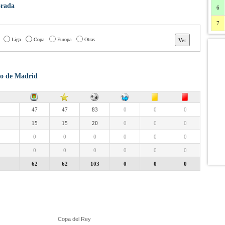
orada
6
7
Liga
Copa
Europa
Otras
ico de Madrid
47
47
83
0
0
0
15
15
20
0
0
0
0
0
0
0
0
0
0
0
0
0
0
0
62
62
103
0
0
0
Copa del Rey