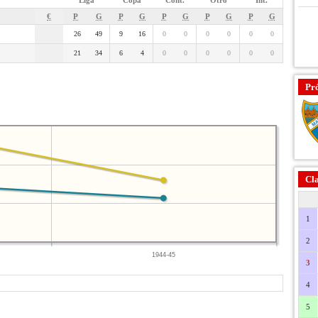
Liga
Copa
Cont.
Otro
Int.
€
P
G
P
G
P
G
P
G
P
G
26
49
9
16
0
0
0
0
0
0
21
34
6
4
0
0
0
0
0
0
Pr
Cla
1
2
1944-45
3
4
5