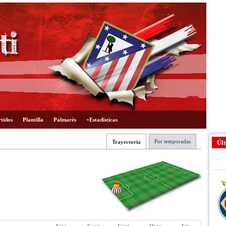
tidos
Plantilla
Palmarés
+Estadísticas
Por temporadas
Trayectoria
Últ