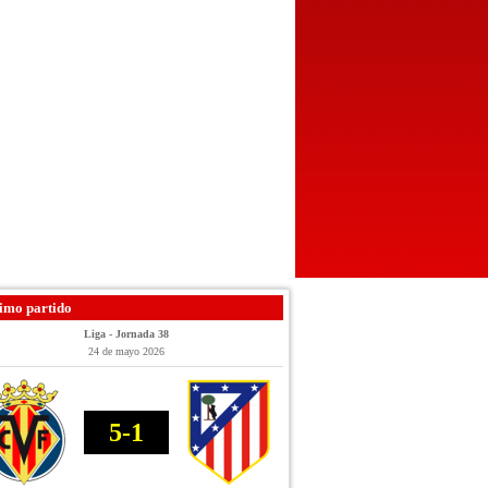
imo partido
Liga - Jornada 38
24 de mayo 2026
5-1