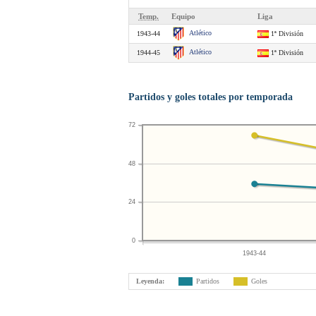
Temp.
Equipo
Liga
Atlético
1943-44
1ª División
Atlético
1944-45
1ª División
Partidos y goles totales por temporada
72
48
24
0
1943-44
Leyenda:
Partidos
Goles