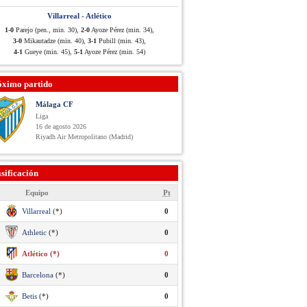
Villarreal - Atlético
1-0
Parejo (pen., min. 30),
2-0
Ayoze Pérez (min. 34),
3-0
Mikautadze (min. 40),
3-1
Pubill (min. 43),
4-1
Gueye (min. 45),
5-1
Ayoze Pérez (min. 54)
óximo partido
Málaga CF
Liga
16 de agosto 2026
Riyadh Air Metropolitano (Madrid)
sificación
Equipo
Pt
Villarreal
(*)
0
Athletic
(*)
0
Atlético (*)
0
Barcelona
(*)
0
Betis
(*)
0