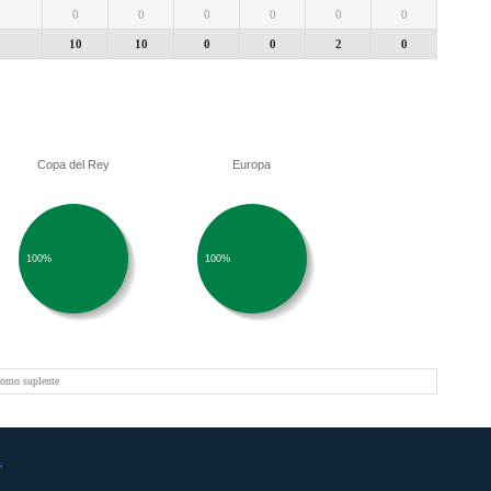
0
0
0
0
0
0
10
10
0
0
2
0
Copa del Rey
Europa
100%
100%
como suplente
s