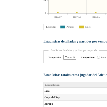
14
0
1996-97
1997-98
1998-99
Leyenda:
Partidos
Goles
Estadísticas detalladas y partidos por temp
Estadísticas detalladas y partidos por temporada
Temporada:
Competición:
Todas
Estadísticas totales como jugador del Atlét
Competición
Liga
Copa del Rey
Europa