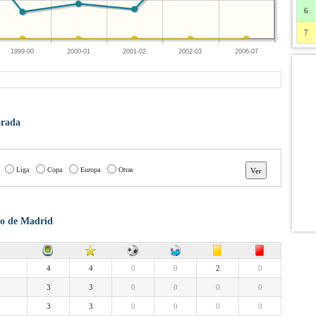
6
7
1999-00
2000-01
2001-02
2002-03
2006-07
orada
Liga
Copa
Europa
Otras
ico de Madrid
4
4
0
0
2
0
3
3
0
0
0
0
3
3
0
0
0
0