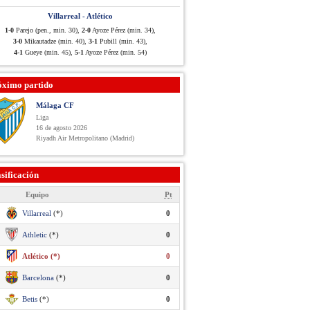
Villarreal - Atlético
1-0
Parejo (pen., min. 30),
2-0
Ayoze Pérez (min. 34),
3-0
Mikautadze (min. 40),
3-1
Pubill (min. 43),
4-1
Gueye (min. 45),
5-1
Ayoze Pérez (min. 54)
óximo partido
Málaga CF
Liga
16 de agosto 2026
Riyadh Air Metropolitano (Madrid)
sificación
Equipo
Pt
Villarreal
(*)
0
Athletic
(*)
0
Atlético (*)
0
Barcelona
(*)
0
Betis
(*)
0