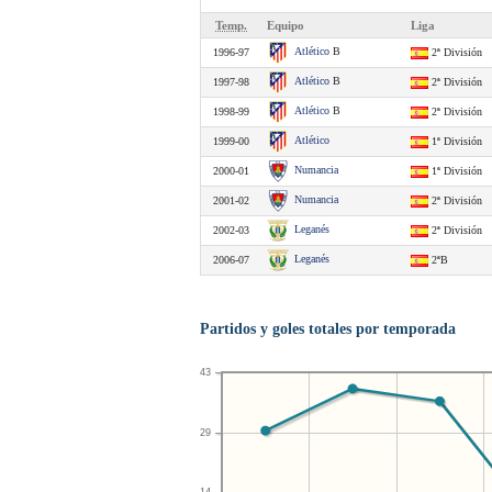
Temp.
Equipo
Liga
Atlético
B
1996-97
2ª División
Atlético
B
1997-98
2ª División
Atlético
B
1998-99
2ª División
Atlético
1999-00
1ª División
Numancia
2000-01
1ª División
Numancia
2001-02
2ª División
Leganés
2002-03
2ª División
Leganés
2006-07
2ªB
Partidos y goles totales por temporada
43
29