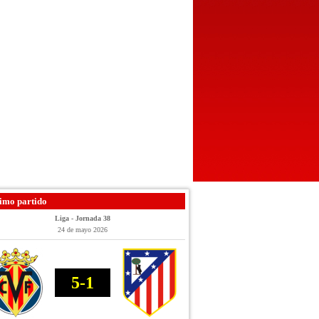
imo partido
Liga - Jornada 38
24 de mayo 2026
5-1