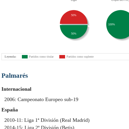
50%
100%
50%
Leyenda:
Partidos como titular
Partidos como suplente
Palmarés
Internacional
2006: Campeonato Europeo sub-19
España
2010-11: Liga 1ª División (Real Madrid)
2014-15: Liga 2ª División (Betis)