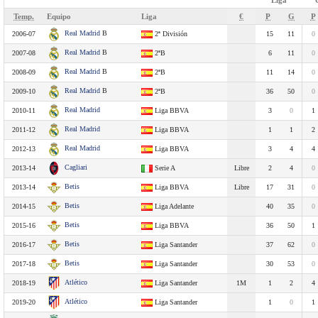
Liga
Temp.
Equipo
Liga
€
P
G
P
Real Madrid
B
2006-07
2ª División
15
11
0
Real Madrid
B
2007-08
2ªB
6
11
0
Real Madrid
B
2008-09
2ªB
11
14
0
Real Madrid
B
2009-10
2ªB
36
50
0
Real Madrid
2010-11
Liga BBVA
3
0
1
Real Madrid
2011-12
Liga BBVA
1
1
2
Real Madrid
2012-13
Liga BBVA
3
4
4
Cagliari
2013-14
Serie A
Libre
2
4
0
Betis
2013-14
Liga BBVA
Libre
17
31
0
Betis
2014-15
Liga Adelante
40
35
0
Betis
2015-16
Liga BBVA
36
50
1
Betis
2016-17
Liga Santander
37
62
0
Betis
2017-18
Liga Santander
30
53
0
Atlético
2018-19
Liga Santander
1M
1
2
4
Atlético
2019-20
Liga Santander
1
0
1