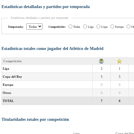
Estadísticas detalladas y partidos por temporada
Estadísticas detalladas y partidos por temporada
Temporada:
Competición:
Todas
Liga
Copa
Europa
Ot
Estadísticas totales como jugador del Atlético de Madrid
Competición
Liga
2
1
Copa del Rey
5
5
Europa
0
0
Otros
0
0
TOTAL
7
6
Titularidades totales por competición
Liga
Copa del Re