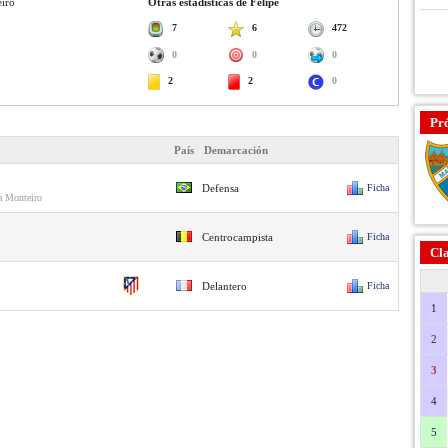
iro
Otras estadísticas de Felipe
7
6
472
0
0
0
2
2
0
Pr
País
Demarcación
Defensa
Ficha
a Monteiro
Centrocampista
Ficha
Cla
Delantero
Ficha
1
2
3
4
5