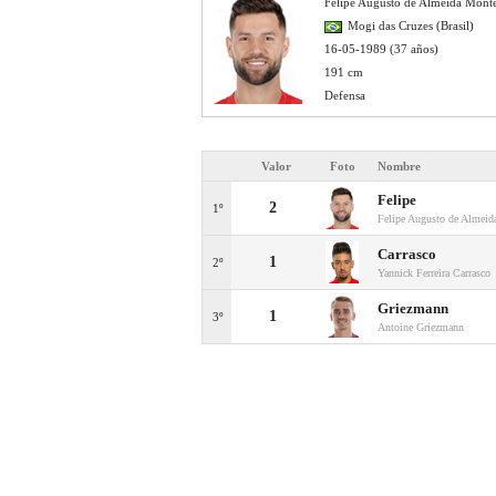
Felipe Augusto de Almeida Monte
Mogi das Cruzes (Brasil)
16-05-1989 (37 años)
191 cm
Defensa
Valor
Foto
Nombre
Felipe
2
1º
Felipe Augusto de Almeid
Carrasco
1
2º
Yannick Ferreira Carrasco
Griezmann
1
3º
Antoine Griezmann