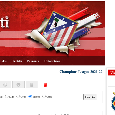
tidos
Plantilla
Palmarés
+Estadísticas
Champions League 2021-22
Últ
das
Liga
Copa
Europa
Otras