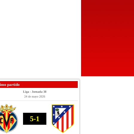
imo partido
Liga - Jornada 38
24 de mayo 2026
5-1