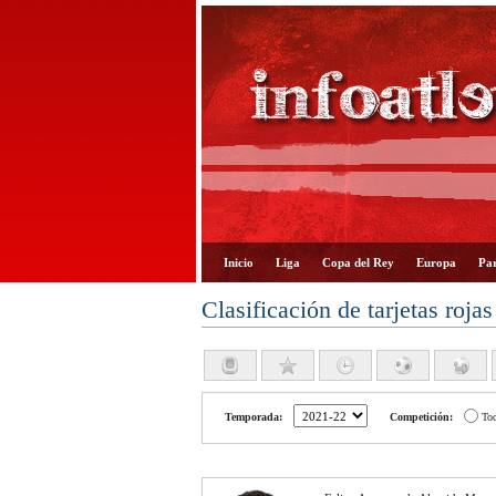
Inicio
Liga
Copa del Rey
Europa
Par
Clasificación de tarjetas rojas
Temporada:
Competición:
To