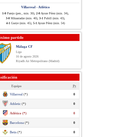
Villarreal - Atlético
1-0
Parejo (pen., min. 30),
2-0
Ayoze Pérez (min. 34),
3-0
Mikautadze (min. 40),
3-1
Pubill (min. 43),
4-1
Gueye (min. 45),
5-1
Ayoze Pérez (min. 54)
óximo partido
Málaga CF
Liga
16 de agosto 2026
Riyadh Air Metropolitano (Madrid)
sificación
Equipo
Pt
Villarreal
(*)
0
Athletic
(*)
0
Atlético (*)
0
Barcelona
(*)
0
Betis
(*)
0