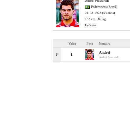
Andrei Frascarelli
Pederneiras (Brasil)
21-03-1973 (53 años)
183 cm · 82 kg
Defensa
Valor
Foto
Nombre
Andrei
1
1º
Andrei Frascarelli