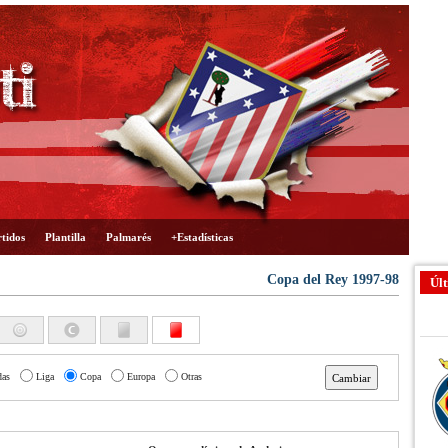
tidos
Plantilla
Palmarés
+Estadísticas
Copa del Rey 1997-98
Últ
das
Liga
Copa
Europa
Otras