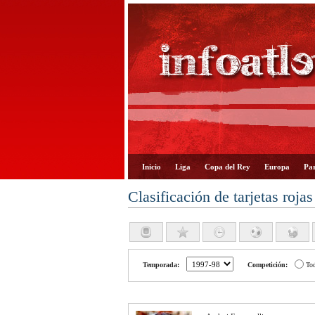
Inicio
Liga
Copa del Rey
Europa
Par
Clasificación de tarjetas rojas
Temporada:
Competición:
To