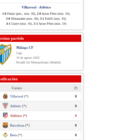
Villarreal - Atlético
1-0
Parejo (pen., min. 30),
2-0
Ayoze Pérez (min. 34),
3-0
Mikautadze (min. 40),
3-1
Pubill (min. 43),
4-1
Gueye (min. 45),
5-1
Ayoze Pérez (min. 54)
óximo partido
Málaga CF
Liga
16 de agosto 2026
Riyadh Air Metropolitano (Madrid)
sificación
Equipo
Pt
Villarreal
(*)
0
Athletic
(*)
0
Atlético (*)
0
Barcelona
(*)
0
Betis
(*)
0