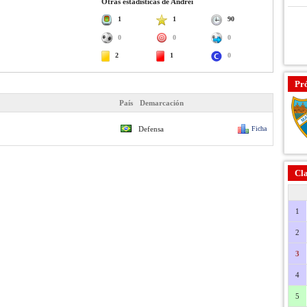
Otras estadísticas de Andrei
1
1
90
0
0
0
2
1
0
Pr
País
Demarcación
Defensa
Ficha
Cla
1
2
3
4
5