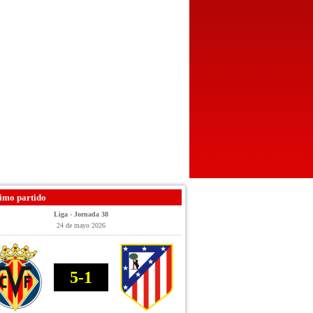
imo partido
Liga - Jornada 38
24 de mayo 2026
5-1