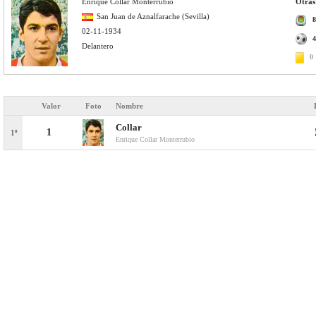
Enrique Collar Monterrubio
Otras 
San Juan de Aznalfarache (Sevilla)
8
02-11-1934
4
Delantero
0
Valor
Foto
Nombre
Collar
1
1º
Enrique Collar Monterrubio