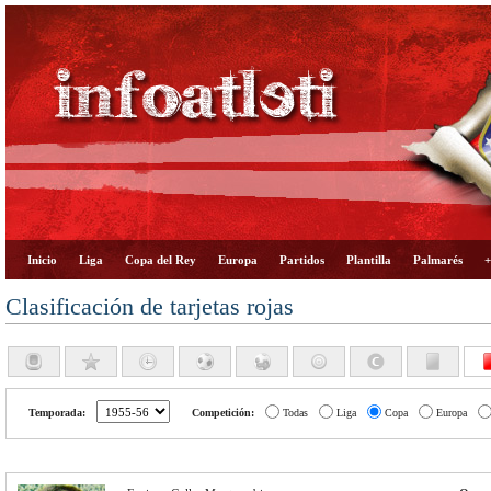
Inicio
Liga
Copa del Rey
Europa
Partidos
Plantilla
Palmarés
+
Clasificación de tarjetas rojas
Temporada:
Competición:
Todas
Liga
Copa
Europa