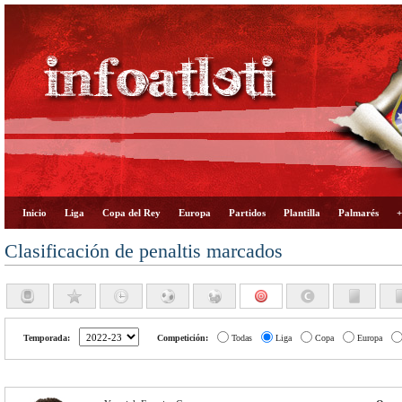
Inicio
Liga
Copa del Rey
Europa
Partidos
Plantilla
Palmarés
+
Clasificación de penaltis marcados
Temporada:
Competición:
Todas
Liga
Copa
Europa