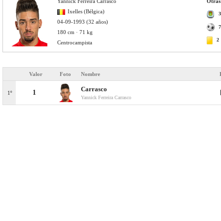
Yannick Ferreira Carrasco
Otras
Ixelles (Bélgica)
3
04-09-1993 (32 años)
7
180 cm · 71 kg
2
Centrocampista
Valor
Foto
Nombre
Carrasco
1
1º
Yannick Ferreira Carrasco