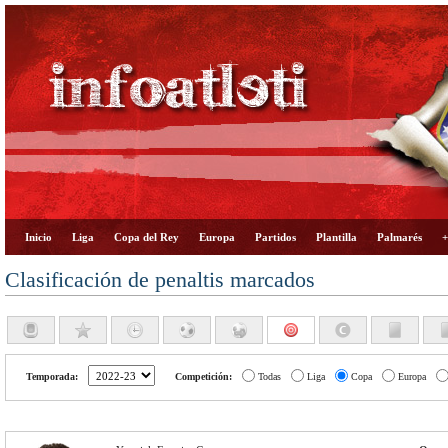
Inicio
Liga
Copa del Rey
Europa
Partidos
Plantilla
Palmarés
+
Clasificación de penaltis marcados
Temporada:
Competición:
Todas
Liga
Copa
Europa