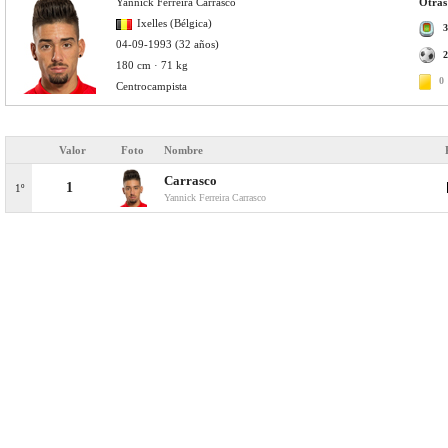
Yannick Ferreira Carrasco
Otras
Ixelles (Bélgica)
3
04-09-1993 (32 años)
2
180 cm · 71 kg
0
Centrocampista
Valor
Foto
Nombre
Carrasco
1
1º
Yannick Ferreira Carrasco