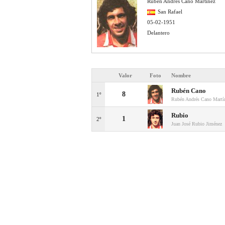
Rubén Andrés Cano Martínez
San Rafael
05-02-1951
Delantero
Valor
Foto
Nombre
Rubén Cano
8
1º
Rubén Andrés Cano Martí
Rubio
1
2º
Juan José Rubio Jiménez