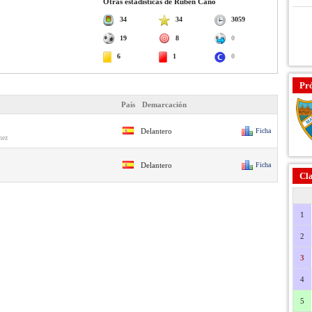
Otras estadísticas de Rubén Cano
34
34
3059
19
8
0
6
1
0
Pr
País
Demarcación
Delantero
Ficha
nez
Delantero
Ficha
Cla
1
2
3
4
5