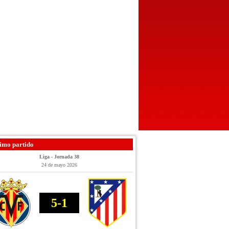
imo partido
Liga - Jornada 38
24 de mayo 2026
5-1