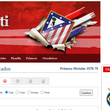
tidos
Plantilla
Palmarés
+Estadísticas
cados
Primera División 1978-79
Últ
das
Liga
Copa
Europa
Otras