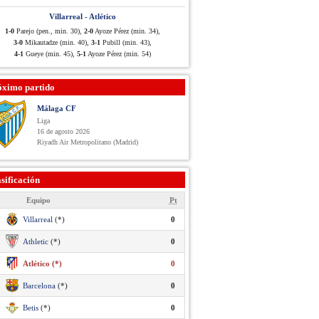
Villarreal - Atlético
1-0
Parejo (pen., min. 30),
2-0
Ayoze Pérez (min. 34),
3-0
Mikautadze (min. 40),
3-1
Pubill (min. 43),
4-1
Gueye (min. 45),
5-1
Ayoze Pérez (min. 54)
óximo partido
Málaga CF
Liga
16 de agosto 2026
Riyadh Air Metropolitano (Madrid)
sificación
Equipo
Pt
Villarreal
(*)
0
Athletic
(*)
0
Atlético (*)
0
Barcelona
(*)
0
Betis
(*)
0