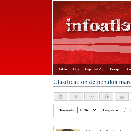
Inicio
Liga
Copa del Rey
Europa
Par
Clasificación de penaltis mar
Temporada:
Competición:
To