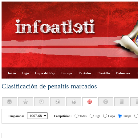
Inicio
Liga
Copa del Rey
Europa
Partidos
Plantilla
Palmarés
+
Clasificación de penaltis marcados
Temporada:
Competición:
Todas
Liga
Copa
Europa