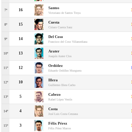
Santos
16
7º
Victoriano de Santos Troya
Cuesta
15
8º
Ciriaco Cuesta Sanz
Del Coso
14
9º
Francisco del Coso Villamediana
Arater
13
10º
Joaquín Arater Clos
Ordóñez
12
11º
Eduardo Ordóñez Munguera
Illera
10
12º
Guillermo Illera Cacho
Cabezo
5
13º
Rafael López Ventín
Costa
4
14º
José Luis Costa Cenzana
Félix Pérez
3
15º
Félix Pérez Marcos