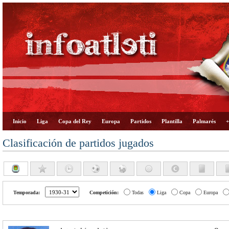
Inicio
Liga
Copa del Rey
Europa
Partidos
Plantilla
Palmarés
+
Clasificación de partidos jugados
Temporada:
Competición:
Todas
Liga
Copa
Europa