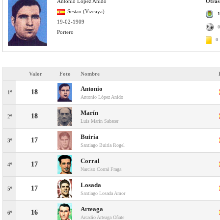
Antonio López Anido
Otras 
Sestao (Vizcaya)
1
19-02-1909
0
Portero
0
Valor
Foto
Nombre
Antonio
18
1º
Antonio López Anido
Marín
18
2º
Luis Marín Sabater
Buiría
17
3º
Santiago Buiría Rogel
Corral
17
4º
Narciso Corral Fraga
Losada
17
5º
Santiago Losada Amor
Arteaga
16
6º
Arcadio Arteaga Oñate