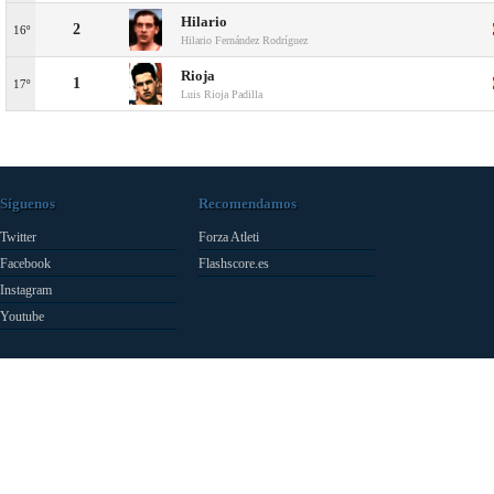
Hilario
2
16º
Hilario Fernández Rodríguez
Rioja
1
17º
Luis Rioja Padilla
Síguenos
Recomendamos
Twitter
Forza Atleti
Facebook
Flashscore.es
Instagram
Youtube