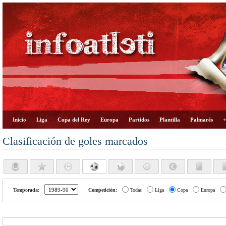
Inicio
Liga
Copa del Rey
Europa
Partidos
Plantilla
Palmarés
+
Clasificación de goles marcados
Temporada:
Competición:
Todas
Liga
Copa
Europa