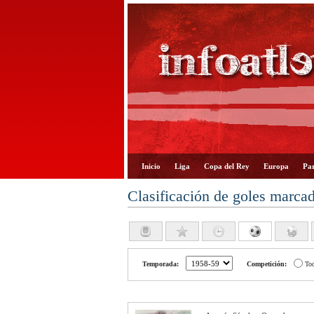
Inicio
Liga
Copa del Rey
Europa
Par
Clasificación de goles marca
Temporada:
Competición:
To