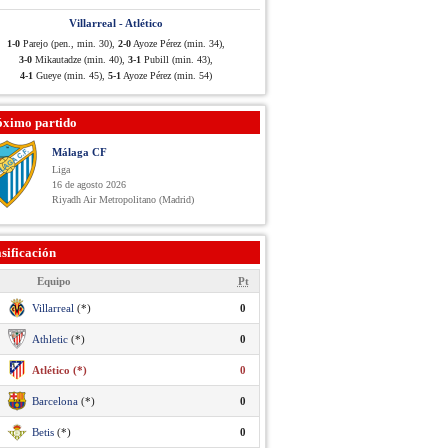
Villarreal - Atlético
1-0
Parejo (pen., min. 30),
2-0
Ayoze Pérez (min. 34),
3-0
Mikautadze (min. 40),
3-1
Pubill (min. 43),
4-1
Gueye (min. 45),
5-1
Ayoze Pérez (min. 54)
óximo partido
Málaga CF
Liga
16 de agosto 2026
Riyadh Air Metropolitano (Madrid)
sificación
Equipo
Pt
Villarreal
(*)
0
Athletic
(*)
0
Atlético (*)
0
Barcelona
(*)
0
Betis
(*)
0