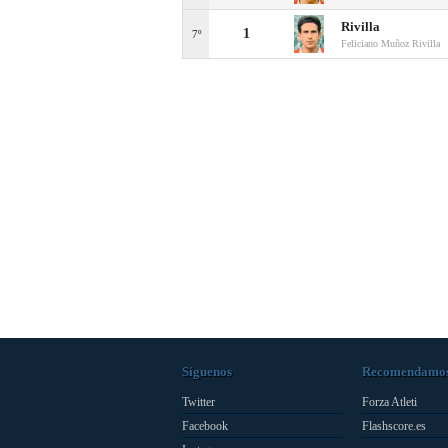
Rivilla
1
7º
Feliciano Muñoz Rivilla
Síguenos
Recomendamo
Twitter
Forza Atleti
Facebook
Flashscore.es