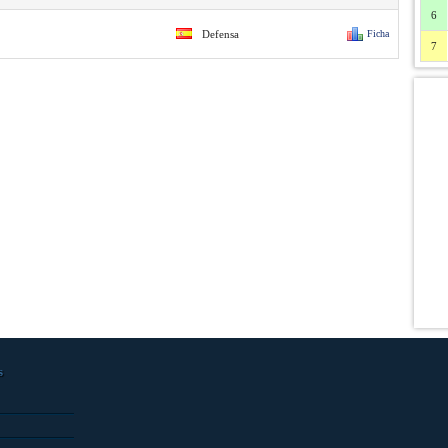
6
Defensa
Ficha
7
s