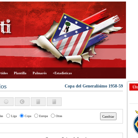
tidos
Plantilla
Palmarés
+Estadísticas
dos
Copa del Generalísimo 1958-59
Últ
das
Liga
Copa
Europa
Otras