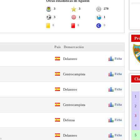
Otras estadísticas de Agustín
3
3
270
3
1
1
0
0
0
Pr
País
Demarcación
Delantero
Ficha
Centrocampista
Ficha
Cla
Delantero
Ficha
1
Centrocampista
Ficha
2
3
Defensa
Ficha
4
5
Delantero
Ficha
io