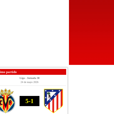
imo partido
Liga - Jornada 38
24 de mayo 2026
5-1