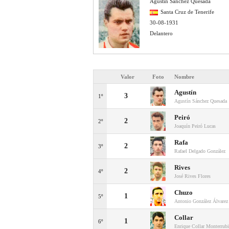
Agustín Sánchez Quesada
Santa Cruz de Tenerife
30-08-1931
Delantero
Valor
Foto
Nombre
Agustín
3
1º
Agustín Sánchez Quesada
Peiró
2
2º
Joaquín Peiró Lucas
Rafa
2
3º
Rafael Delgado González
Rives
2
4º
José Rives Flores
Chuzo
1
5º
Antonio González Álvarez
Collar
1
6º
Enrique Collar Monterrub