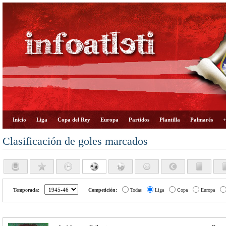
Inicio
Liga
Copa del Rey
Europa
Partidos
Plantilla
Palmarés
+
Clasificación de goles marcados
Temporada:
Competición:
Todas
Liga
Copa
Europa