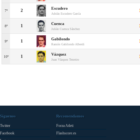
Escudero
2
7º
Adrián Escudero García
Cuenca
1
8º
Julián Cuenca Sánchez
Gabilondo
1
9º
Ramón Gabilondo Alberdi
Vázquez
1
10º
Juan Vázquez Tenreiro
Síguenos
Recomendamos
Twitter
Forza Atleti
Facebook
Flashscore.es