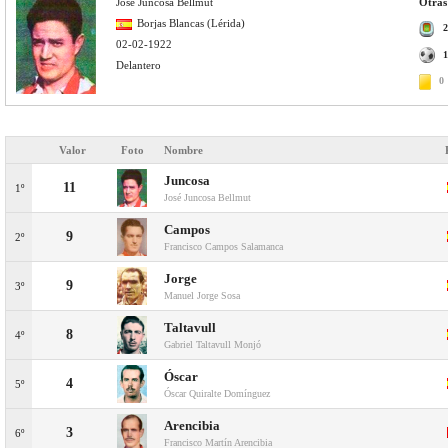
José Juncosa Bellmut
Otras
Borjas Blancas (Lérida)
2
02-02-1922
1
Delantero
0
Valor
Foto
Nombre
Juncosa
11
1º
José Juncosa Bellmut
Campos
9
2º
Francisco Campos Salamanca
Jorge
9
3º
Manuel Jorge Sosa
Taltavull
8
4º
Gabriel Taltavull Monjó
Óscar
4
5º
Óscar Quiralte Domínguez
Arencibia
3
6º
Francisco Martín Arencibia