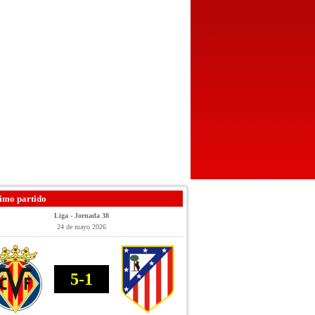
imo partido
Liga - Jornada 38
24 de mayo 2026
5-1