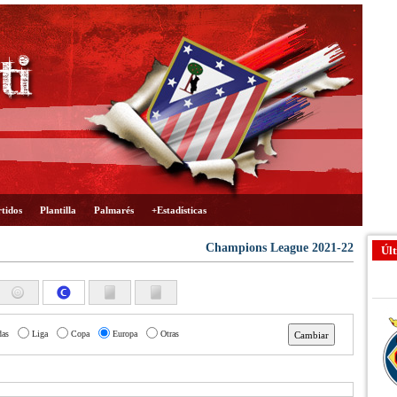
tidos
Plantilla
Palmarés
+Estadísticas
Champions League 2021-22
Últ
das
Liga
Copa
Europa
Otras