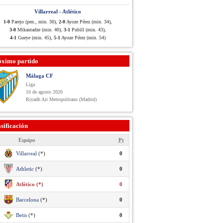
Villarreal - Atlético
1-0
Parejo (pen., min. 30),
2-0
Ayoze Pérez (min. 34),
3-0
Mikautadze (min. 40),
3-1
Pubill (min. 43),
4-1
Gueye (min. 45),
5-1
Ayoze Pérez (min. 54)
óximo partido
Málaga CF
Liga
16 de agosto 2026
Riyadh Air Metropolitano (Madrid)
sificación
Equipo
Pt
Villarreal
(*)
0
Athletic
(*)
0
Atlético (*)
0
Barcelona
(*)
0
Betis
(*)
0