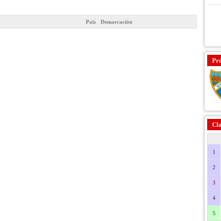
País
Demarcación
Pr
Cla
1
2
3
4
5