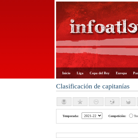
Inicio
Liga
Copa del Rey
Europa
Par
Clasificación de capitanías
Temporada:
Competición:
To