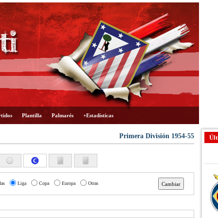
tidos
Plantilla
Palmarés
+Estadísticas
Primera División 1954-55
Últ
das
Liga
Copa
Europa
Otras