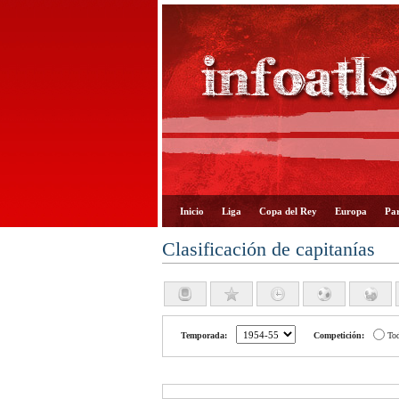
Inicio
Liga
Copa del Rey
Europa
Par
Clasificación de capitanías
Temporada:
Competición:
To