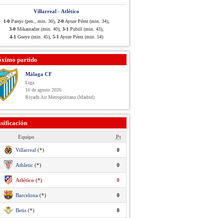
Villarreal - Atlético
1-0
Parejo (pen., min. 30),
2-0
Ayoze Pérez (min. 34),
3-0
Mikautadze (min. 40),
3-1
Pubill (min. 43),
4-1
Gueye (min. 45),
5-1
Ayoze Pérez (min. 54)
óximo partido
Málaga CF
Liga
16 de agosto 2026
Riyadh Air Metropolitano (Madrid)
sificación
Equipo
Pt
Villarreal
(*)
0
Athletic
(*)
0
Atlético (*)
0
Barcelona
(*)
0
Betis
(*)
0