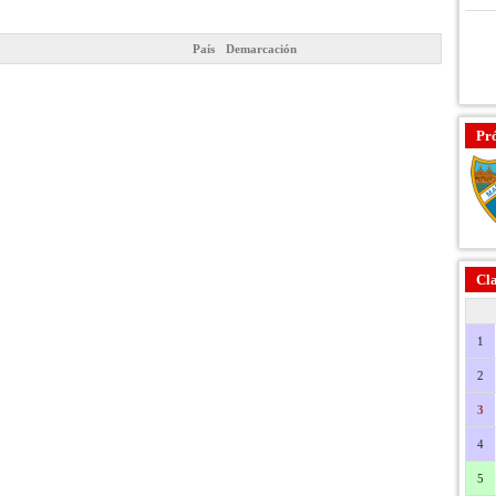
País
Demarcación
Pr
Cla
1
2
3
4
5