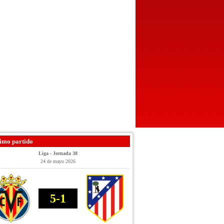
imo partido
Liga - Jornada 38
24 de mayo 2026
5-1