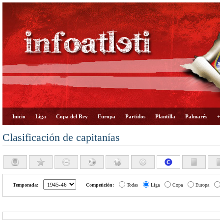
Inicio
Liga
Copa del Rey
Europa
Partidos
Plantilla
Palmarés
+
Clasificación de capitanías
Temporada:
Competición:
Todas
Liga
Copa
Europa