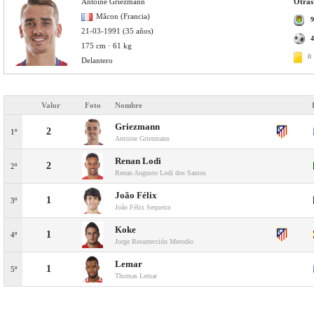
Antoine Griezmann
Otras
Mâcon (Francia)
9
21-03-1991 (35 años)
4
175 cm · 61 kg
0
Delantero
Valor
Foto
Nombre
Griezmann
2
1º
Antoine Griezmann
Renan Lodi
2
2º
Renan Augusto Lodi dos Santos
João Félix
1
3º
João Félix Sequeira
Koke
1
4º
Jorge Resurrección Merodio
Lemar
1
5º
Thomas Lemar