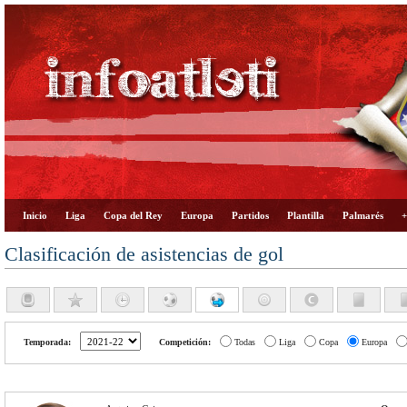
Inicio
Liga
Copa del Rey
Europa
Partidos
Plantilla
Palmarés
+
Clasificación de asistencias de gol
Temporada:
Competición:
Todas
Liga
Copa
Europa