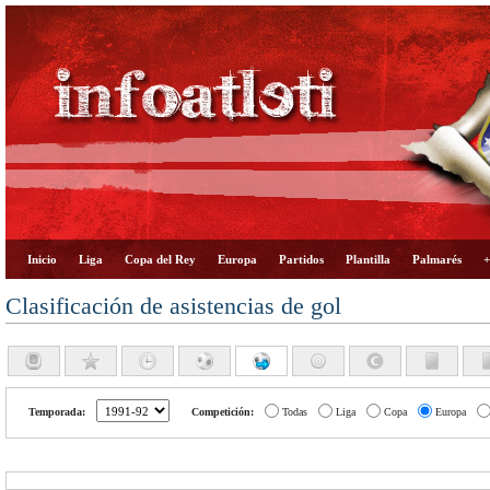
Inicio
Liga
Copa del Rey
Europa
Partidos
Plantilla
Palmarés
+
Clasificación de asistencias de gol
Temporada:
Competición:
Todas
Liga
Copa
Europa