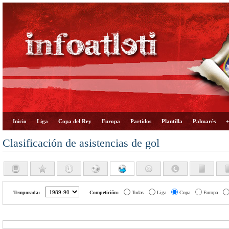
Inicio
Liga
Copa del Rey
Europa
Partidos
Plantilla
Palmarés
+
Clasificación de asistencias de gol
Temporada:
Competición:
Todas
Liga
Copa
Europa