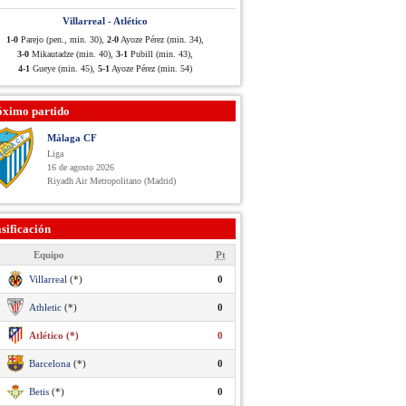
Villarreal - Atlético
1-0
Parejo (pen., min. 30),
2-0
Ayoze Pérez (min. 34),
3-0
Mikautadze (min. 40),
3-1
Pubill (min. 43),
4-1
Gueye (min. 45),
5-1
Ayoze Pérez (min. 54)
óximo partido
Málaga CF
Liga
16 de agosto 2026
Riyadh Air Metropolitano (Madrid)
sificación
Equipo
Pt
Villarreal
(*)
0
Athletic
(*)
0
Atlético (*)
0
Barcelona
(*)
0
Betis
(*)
0