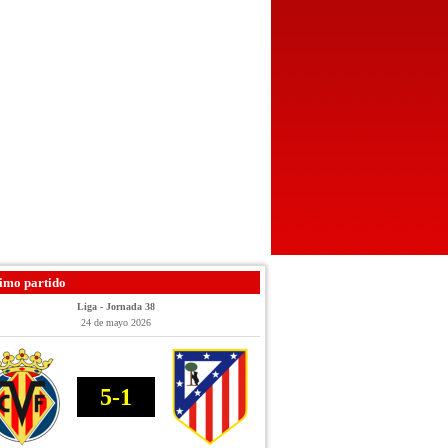
imo partido
Liga - Jornada 38
24 de mayo 2026
5-1