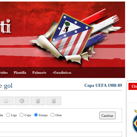
tidos
Plantilla
Palmarés
+Estadísticas
e gol
Copa UEFA 1988-89
Últ
das
Liga
Copa
Europa
Otras