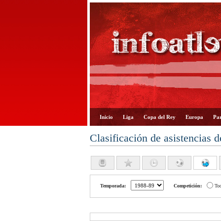
Inicio
Liga
Copa del Rey
Europa
Par
Clasificación de asistencias d
Temporada:
Competición:
To