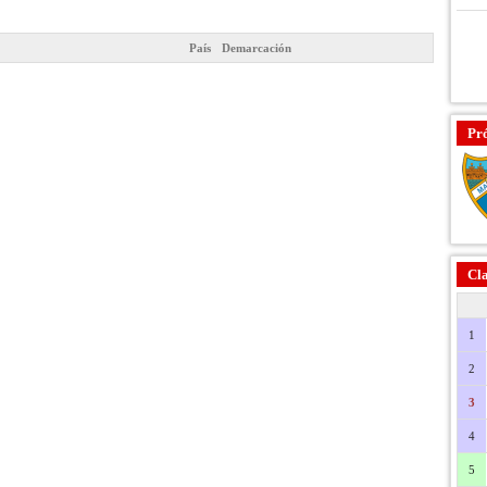
País
Demarcación
Pr
Cla
1
2
3
4
5