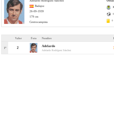
Adelardo Rodríguez Sánchez
Otras
Badajoz
3
26-09-1939
0
179 cm
0
Centrocampista
Valor
Foto
Nombre
Adelardo
2
1º
Adelardo Rodríguez Sánchez