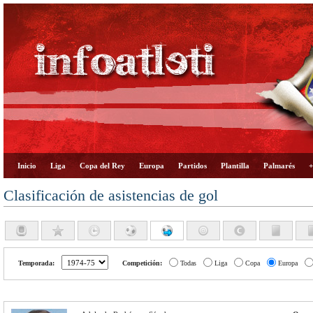
Inicio
Liga
Copa del Rey
Europa
Partidos
Plantilla
Palmarés
+
Clasificación de asistencias de gol
Temporada:
Competición:
Todas
Liga
Copa
Europa