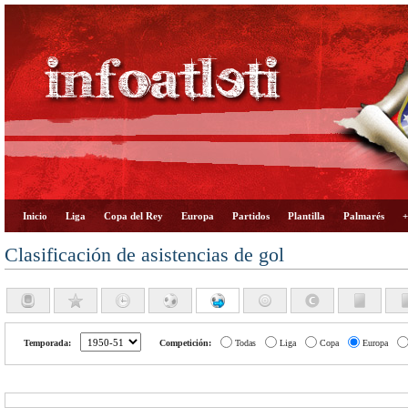
Inicio
Liga
Copa del Rey
Europa
Partidos
Plantilla
Palmarés
+
Clasificación de asistencias de gol
Temporada:
Competición:
Todas
Liga
Copa
Europa