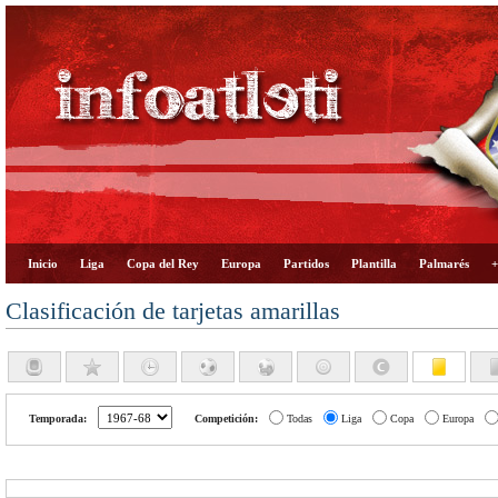
Inicio
Liga
Copa del Rey
Europa
Partidos
Plantilla
Palmarés
+
Clasificación de tarjetas amarillas
Temporada:
Competición:
Todas
Liga
Copa
Europa