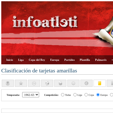
Inicio
Liga
Copa del Rey
Europa
Partidos
Plantilla
Palmarés
+
Clasificación de tarjetas amarillas
Temporada:
Competición:
Todas
Liga
Copa
Europa