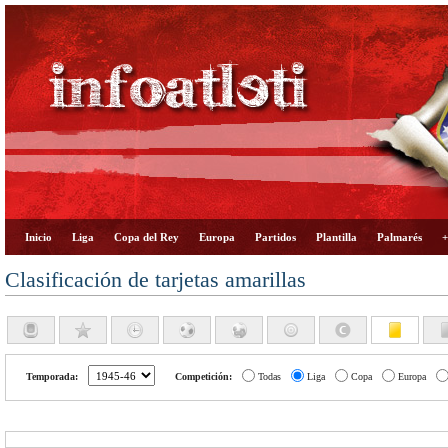
Inicio
Liga
Copa del Rey
Europa
Partidos
Plantilla
Palmarés
+
Clasificación de tarjetas amarillas
Temporada:
Competición:
Todas
Liga
Copa
Europa