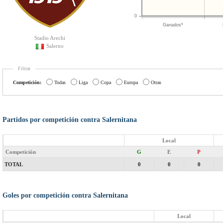
0
Ganados*
Stadio Arechi
Salerno
Filtrar
Competición:
Todas
Liga
Copa
Europa
Otras
Partidos por competición contra Salernitana
Local
Competición
G
E
P
TOTAL
0
0
0
Goles por competición contra Salernitana
Local