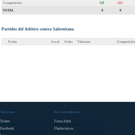
Competición
GF
GC
TOTAL
0
0
Partidos del Atlético contra Salernitana
Fecha
Local
Goles
Visitante
Competició
Síguenos
Recomendamos
Twitter
Forza Atleti
Facebook
Flashscore.es