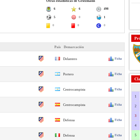
Otras estadísticas de Griezmann
6
6
498
5
0
1
0
0
0
Pr
País
Demarcación
Delantero
Ficha
Portero
Ficha
Cla
Centrocampista
Ficha
1
Centrocampista
Ficha
2
3
Defensa
Ficha
4
5
Defensa
Ficha