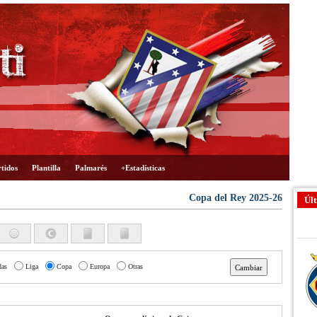
tidos
Plantilla
Palmarés
+Estadísticas
Copa del Rey 2025-26
Últ
das
Liga
Copa
Europa
Otras