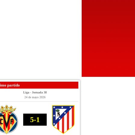
imo partido
Liga - Jornada 38
24 de mayo 2026
5-1