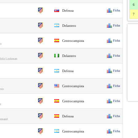
6
Defensa
Ficha
7
Delantero
Ficha
Centrocampista
Ficha
io
Delantero
Ficha
ylola Lookman
Defensa
Ficha
Centrocampista
Ficha
oso
Centrocampista
Ficha
z
Defensa
Ficha
ormand
Centrocampista
Ficha