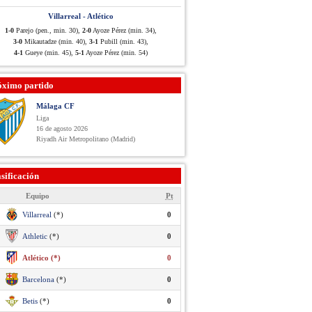
Villarreal - Atlético
1-0
Parejo (pen., min. 30),
2-0
Ayoze Pérez (min. 34),
3-0
Mikautadze (min. 40),
3-1
Pubill (min. 43),
4-1
Gueye (min. 45),
5-1
Ayoze Pérez (min. 54)
óximo partido
Málaga CF
Liga
16 de agosto 2026
Riyadh Air Metropolitano (Madrid)
sificación
Equipo
Pt
Villarreal
(*)
0
Athletic
(*)
0
Atlético (*)
0
Barcelona
(*)
0
Betis
(*)
0