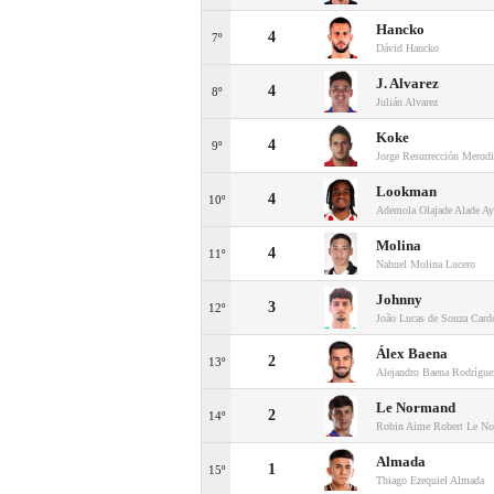
Hancko
4
7º
Dávid Hancko
J. Alvarez
4
8º
Julián Alvarez
Koke
4
9º
Jorge Resurrección Merod
Lookman
4
10º
Ademola Olajade Alade A
Molina
4
11º
Nahuel Molina Lucero
Johnny
3
12º
João Lucas de Souza Card
Álex Baena
2
13º
Alejandro Baena Rodrígue
Le Normand
2
14º
Robin Aime Robert Le N
Almada
1
15º
Thiago Ezequiel Almada