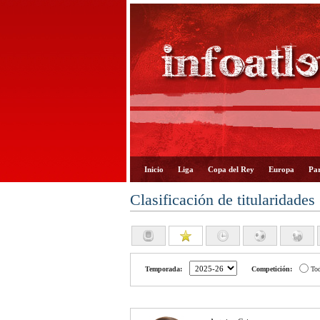
Inicio
Liga
Copa del Rey
Europa
Par
Clasificación de titularidades
Temporada:
Competición:
To