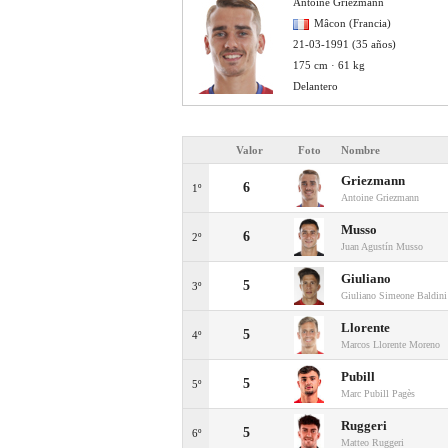
Antoine Griezmann
Mâcon (Francia)
21-03-1991 (35 años)
175 cm · 61 kg
Delantero
Valor
Foto
Nombre
Griezmann
6
1º
Antoine Griezmann
Musso
6
2º
Juan Agustín Musso
Giuliano
5
3º
Giuliano Simeone Baldini
Llorente
5
4º
Marcos Llorente Moreno
Pubill
5
5º
Marc Pubill Pagès
Ruggeri
5
6º
Matteo Ruggeri