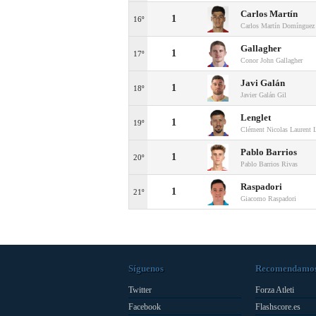
Carlos Martín
1
16º
Carlos Martín Domínguez
Gallagher
1
17º
Conor John Gallagher
Javi Galán
1
18º
Javier Galán Gil
Lenglet
1
19º
Clément Nicolas Laurent 
Pablo Barrios
1
20º
Pablo Barrios Rivas
Raspadori
1
21º
Giacomo Raspadori
Síguenos
Recomendamo
Twitter
Forza Atleti
Facebook
Flashscore.es