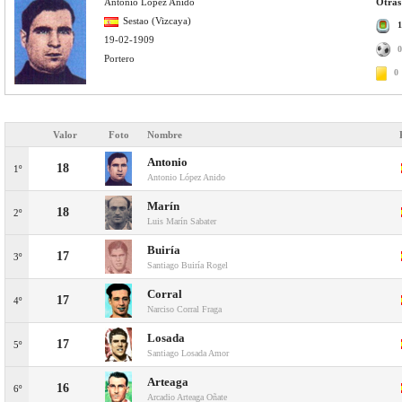
Antonio López Anido
Otras 
Sestao (Vizcaya)
1
19-02-1909
0
Portero
0
Valor
Foto
Nombre
Antonio
18
1º
Antonio López Anido
Marín
18
2º
Luis Marín Sabater
Buiría
17
3º
Santiago Buiría Rogel
Corral
17
4º
Narciso Corral Fraga
Losada
17
5º
Santiago Losada Amor
Arteaga
16
6º
Arcadio Arteaga Oñate