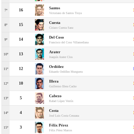
Santos
16
7º
Victoriano de Santos Troya
Cuesta
15
8º
Ciriaco Cuesta Sanz
Del Coso
14
9º
Francisco del Coso Villamediana
Arater
13
10º
Joaquín Arater Clos
Ordóñez
12
11º
Eduardo Ordóñez Munguera
Illera
10
12º
Guillermo Illera Cacho
Cabezo
5
13º
Rafael López Ventín
Costa
4
14º
José Luis Costa Cenzana
Félix Pérez
3
15º
Félix Pérez Marcos