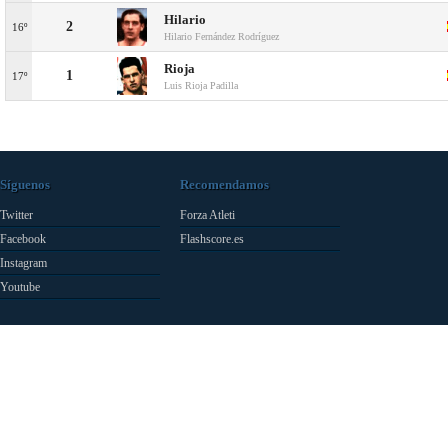
Hilario
2
16º
Hilario Fernández Rodríguez
Rioja
1
17º
Luis Rioja Padilla
Síguenos
Recomendamos
Twitter
Forza Atleti
Facebook
Flashscore.es
Instagram
Youtube