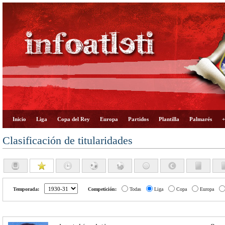
Inicio
Liga
Copa del Rey
Europa
Partidos
Plantilla
Palmarés
+
Clasificación de titularidades
Temporada:
Competición:
Todas
Liga
Copa
Europa