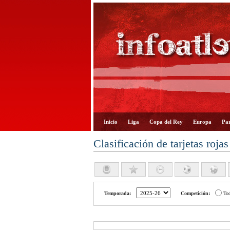
Inicio
Liga
Copa del Rey
Europa
Par
Clasificación de tarjetas rojas
Temporada:
Competición:
To