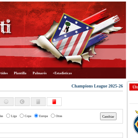
tidos
Plantilla
Palmarés
+Estadísticas
Champions League 2025-26
Últ
das
Liga
Copa
Europa
Otras