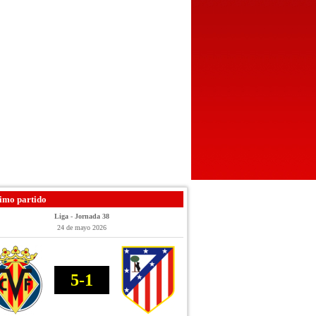
imo partido
Liga - Jornada 38
24 de mayo 2026
5-1