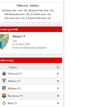
Villarreal - Atlético
1-0
Parejo (pen., min. 30),
2-0
Ayoze Pérez (min. 34),
3-0
Mikautadze (min. 40),
3-1
Pubill (min. 43),
4-1
Gueye (min. 45),
5-1
Ayoze Pérez (min. 54)
óximo partido
Málaga CF
Liga
16 de agosto 2026
Riyadh Air Metropolitano (Madrid)
sificación
Equipo
Pt
Villarreal
(*)
0
Athletic
(*)
0
Atlético (*)
0
Barcelona
(*)
0
Betis
(*)
0