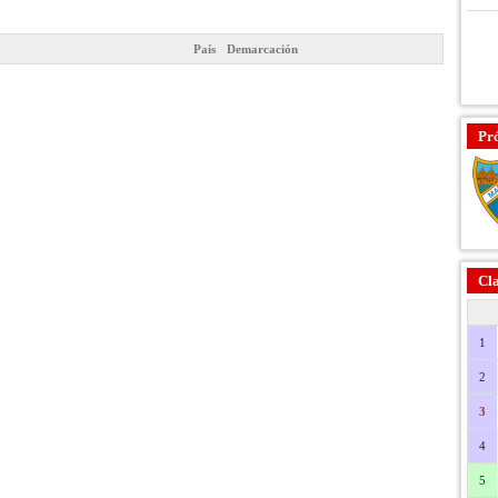
País
Demarcación
Pr
Cla
1
2
3
4
5