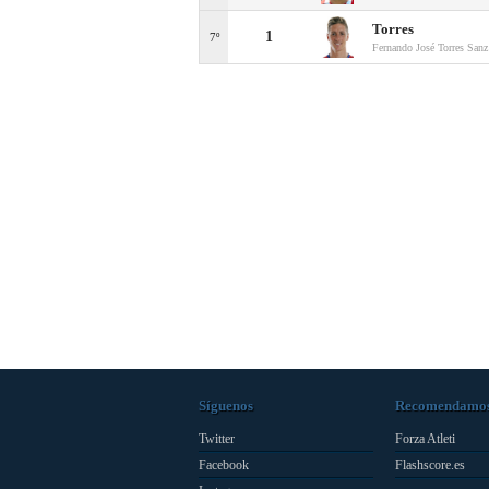
Torres
1
7º
Fernando José Torres Sanz
Síguenos
Recomendamo
Twitter
Forza Atleti
Facebook
Flashscore.es