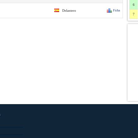
6
Delantero
Ficha
7
s