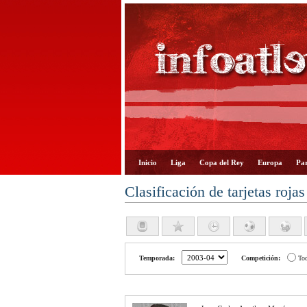
Inicio
Liga
Copa del Rey
Europa
Par
Clasificación de tarjetas rojas
Temporada:
Competición:
To