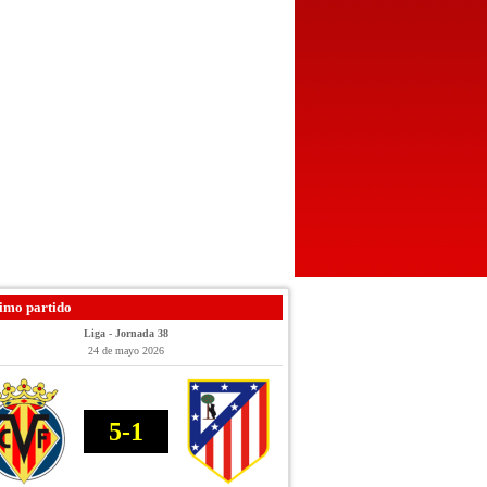
imo partido
Liga - Jornada 38
24 de mayo 2026
5-1