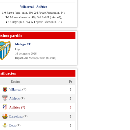
Villarreal - Atlético
1-0
Parejo (pen., min. 30),
2-0
Ayoze Pérez (min. 34),
3-0
Mikautadze (min. 40),
3-1
Pubill (min. 43),
4-1
Gueye (min. 45),
5-1
Ayoze Pérez (min. 54)
óximo partido
Málaga CF
Liga
16 de agosto 2026
Riyadh Air Metropolitano (Madrid)
sificación
Equipo
Pt
Villarreal
(*)
0
Athletic
(*)
0
Atlético (*)
0
Barcelona
(*)
0
Betis
(*)
0