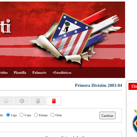
tidos
Plantilla
Palmarés
+Estadísticas
Primera División 2003-04
Últ
das
Liga
Copa
Europa
Otras