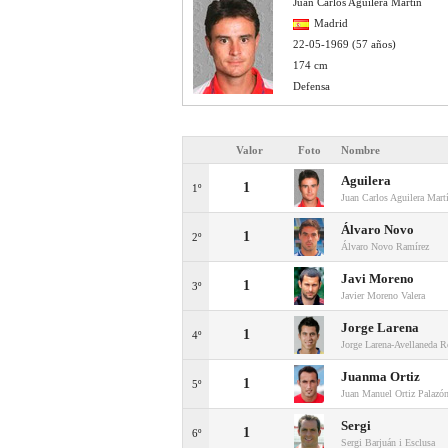
Juan Carlos Aguilera Martín
Madrid
22-05-1969 (57 años)
174 cm
Defensa
Valor
Foto
Nombre
Aguilera
1
1º
Juan Carlos Aguilera Mart
Álvaro Novo
1
2º
Álvaro Novo Ramírez
Javi Moreno
1
3º
Javier Moreno Valera
Jorge Larena
1
4º
Jorge Larena-Avellaneda R
Juanma Ortiz
1
5º
Juan Manuel Ortiz Palazó
Sergi
1
6º
Sergi Barjuán i Esclusa