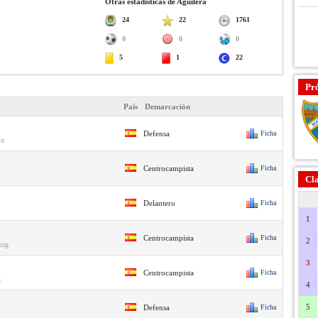
Otras estadísticas de Aguilera
24
22
1761
0
0
0
5
1
22
Pr
País
Demarcación
Defensa
Ficha
ín
Centrocampista
Ficha
Cla
Delantero
Ficha
1
Centrocampista
Ficha
2
oig
3
Centrocampista
Ficha
n
4
5
Defensa
Ficha