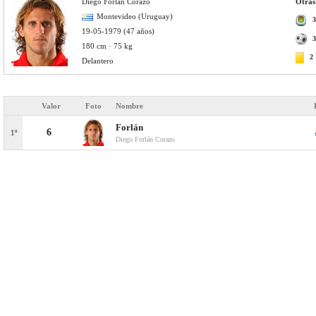
Diego Forlán Corazo
Otras 
Montevideo (Uruguay)
3
19-05-1979 (47 años)
3
180 cm · 75 kg
2
Delantero
Valor
Foto
Nombre
Forlán
6
1º
Diego Forlán Corazo