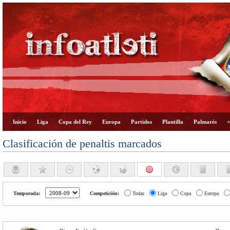
Inicio
Liga
Copa del Rey
Europa
Partidos
Plantilla
Palmarés
+
Clasificación de penaltis marcados
Temporada:
Competición:
Todas
Liga
Copa
Europa