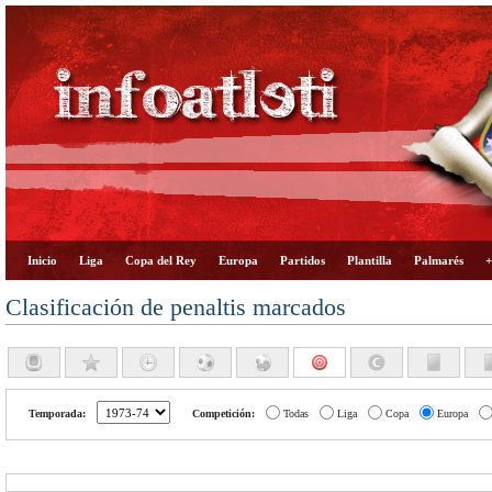
Inicio
Liga
Copa del Rey
Europa
Partidos
Plantilla
Palmarés
+
Clasificación de penaltis marcados
Temporada:
Competición:
Todas
Liga
Copa
Europa