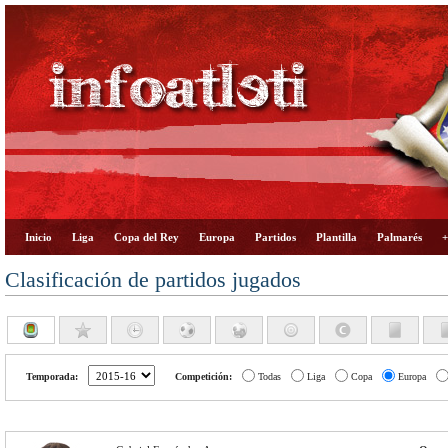
Inicio
Liga
Copa del Rey
Europa
Partidos
Plantilla
Palmarés
+
Clasificación de partidos jugados
Temporada:
Competición:
Todas
Liga
Copa
Europa