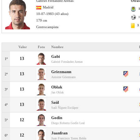
Gabriel Fernández Arenas
Otras
Madrid
1
10-07-1983 (43 años)
0
179 cm
3
Centrocampista
Valor
Foto
Nombre
Gabi
13
1º
Gabriel Fernández Arenas
Griezmann
13
2º
Antoine Griezmann
Oblak
13
3º
Jan Oblak
Saúl
13
4º
Saúl Ñíguez Esclápez
Godín
12
5º
Diego Roberto Godín Leal
Juanfran
12
6º
Juan Francisco Torres Belén