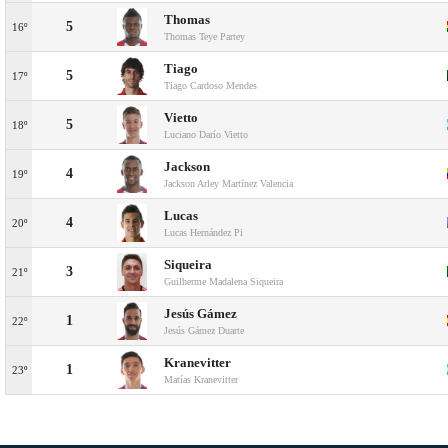
Thomas
5
16º
Thomas Teye Partey
Tiago
5
17º
Tiago Cardoso Mendes
Vietto
5
18º
Luciano Darío Vietto
Jackson
4
19º
Jackson Arley Martínez Valencia
Lucas
4
20º
Lucas Hernández Pi
Siqueira
3
21º
Guilherme Madalena Siqueira
Jesús Gámez
1
22º
Jesús Gámez Duarte
Kranevitter
1
23º
Matías Kranevitter