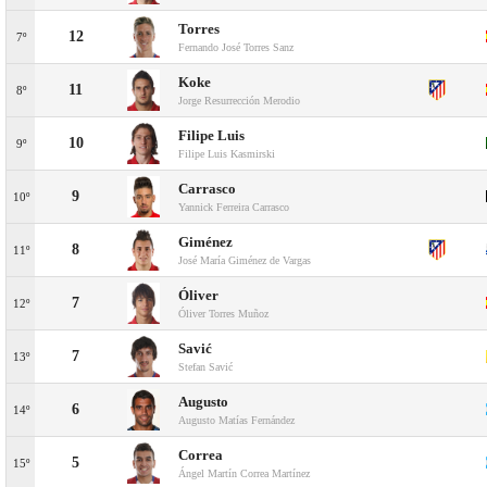
Torres
12
7º
Fernando José Torres Sanz
Koke
11
8º
Jorge Resurrección Merodio
Filipe Luis
10
9º
Filipe Luis Kasmirski
Carrasco
9
10º
Yannick Ferreira Carrasco
Giménez
8
11º
José María Giménez de Vargas
Óliver
7
12º
Óliver Torres Muñoz
Savić
7
13º
Stefan Savić
Augusto
6
14º
Augusto Matías Fernández
Correa
5
15º
Ángel Martín Correa Martínez