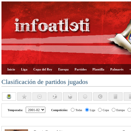
Inicio
Liga
Copa del Rey
Europa
Partidos
Plantilla
Palmarés
+
Clasificación de partidos jugados
Temporada:
Competición:
Todas
Liga
Copa
Europa