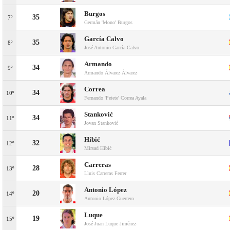
Burgos
35
7º
Germán 'Mono' Burgos
García Calvo
35
8º
José Antonio García Calvo
Armando
34
9º
Armando Álvarez Álvarez
Correa
34
10º
Fernando 'Petete' Correa Ayala
Stanković
34
11º
Jovan Stanković
Hibić
32
12º
Mirsad Hibić
Carreras
28
13º
Lluis Carreras Ferrer
Antonio López
20
14º
Antonio López Guerrero
Luque
19
15º
José Juan Luque Jiménez