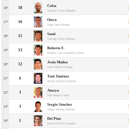
Colsa
18
16º
Gonzalo Colsa Albendea
Otero
16
17º
Jorge Otero Bouzas
Santi
15
18º
Santiago Denia Sánchez
Roberto F.
13
19º
Roberto Luis Fresnedoso Prieto
Jesús Muñoz
12
20º
Jesús Muñoz Calonge
Toni Jiménez
6
21º
Antoni Jiménez Sistachs
Amaya
3
22º
Iván Amaya Carazo
Sergio Sánchez
3
23º
Sergio Sánchez Sánchez
Del Pino
1
24º
Javier del Pino González