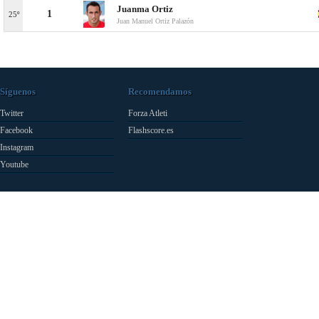
Juanma Ortiz
1
25º
Juan Manuel Ortiz Palazón
Síguenos
Recomendamos
Twitter
Forza Atleti
Facebook
Flashscore.es
Instagram
Youtube