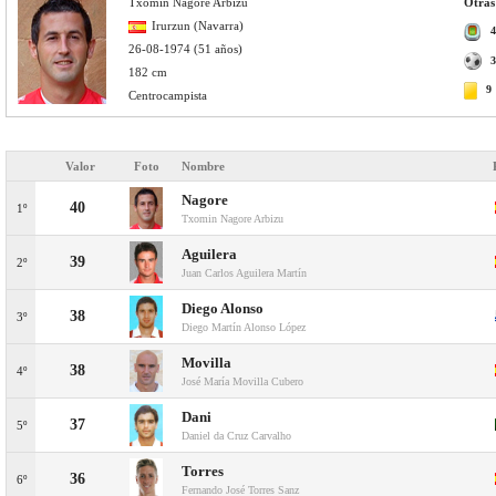
Txomin Nagore Arbizu
Otras
Irurzun (Navarra)
4
26-08-1974 (51 años)
3
182 cm
9
Centrocampista
Valor
Foto
Nombre
Nagore
40
1º
Txomin Nagore Arbizu
Aguilera
39
2º
Juan Carlos Aguilera Martín
Diego Alonso
38
3º
Diego Martín Alonso López
Movilla
38
4º
José María Movilla Cubero
Dani
37
5º
Daniel da Cruz Carvalho
Torres
36
6º
Fernando José Torres Sanz