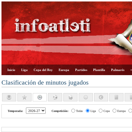
Inicio
Liga
Copa del Rey
Europa
Partidos
Plantilla
Palmarés
+
Clasificación de minutos jugados
Temporada:
Competición:
Todas
Liga
Copa
Europa