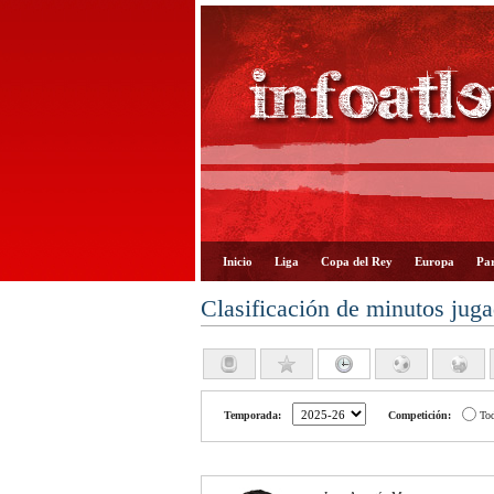
Inicio
Liga
Copa del Rey
Europa
Par
Clasificación de minutos jug
Temporada:
Competición:
To