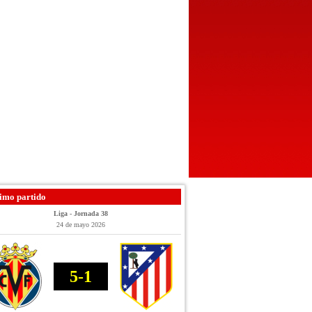
imo partido
Liga - Jornada 38
24 de mayo 2026
5-1