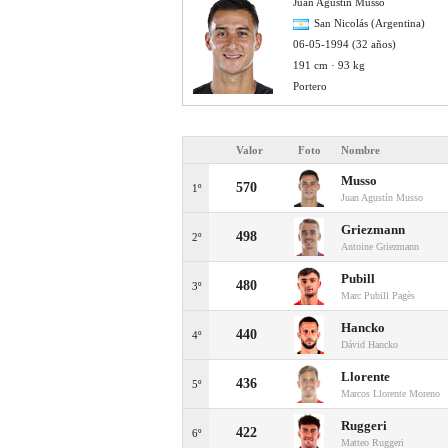
Juan Agustín Musso
San Nicolás (Argentina)
06-05-1994 (32 años)
191 cm · 93 kg
Portero
Valor
Foto
Nombre
Musso
570
1º
Juan Agustín Musso
Griezmann
498
2º
Antoine Griezmann
Pubill
480
3º
Marc Pubill Pagès
Hancko
440
4º
Dávid Hancko
Llorente
436
5º
Marcos Llorente Moreno
Ruggeri
422
6º
Matteo Ruggeri