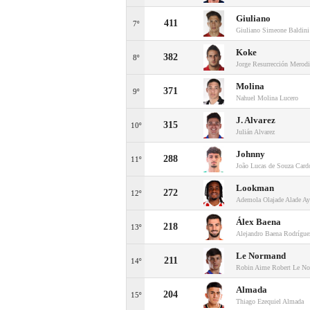
Giuliano
411
7º
Giuliano Simeone Baldini
Koke
382
8º
Jorge Resurrección Merod
Molina
371
9º
Nahuel Molina Lucero
J. Alvarez
315
10º
Julián Alvarez
Johnny
288
11º
João Lucas de Souza Card
Lookman
272
12º
Ademola Olajade Alade A
Álex Baena
218
13º
Alejandro Baena Rodrígue
Le Normand
211
14º
Robin Aime Robert Le N
Almada
204
15º
Thiago Ezequiel Almada