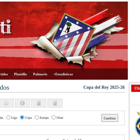
tidos
Plantilla
Palmarés
+Estadísticas
ados
Copa del Rey 2025-26
Últ
das
Liga
Copa
Europa
Otras