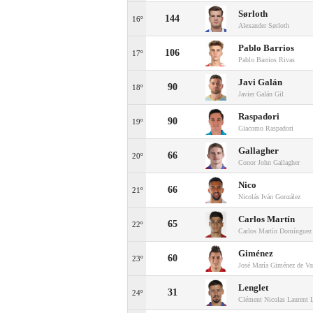
Sørloth
144
16º
Alexander Sørloth
Pablo Barrios
106
17º
Pablo Barrios Rivas
Javi Galán
90
18º
Javier Galán Gil
Raspadori
90
19º
Giacomo Raspadori
Gallagher
66
20º
Conor John Gallagher
Nico
66
21º
Nicolás Iván González
Carlos Martín
65
22º
Carlos Martín Domínguez
Giménez
60
23º
José María Giménez de Va
Lenglet
31
24º
Clément Nicolas Laurent 