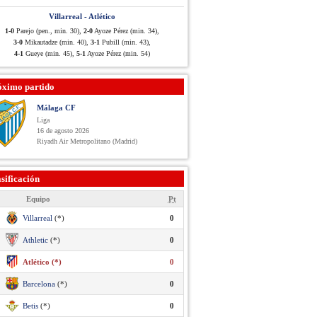
Villarreal - Atlético
1-0
Parejo (pen., min. 30),
2-0
Ayoze Pérez (min. 34),
3-0
Mikautadze (min. 40),
3-1
Pubill (min. 43),
4-1
Gueye (min. 45),
5-1
Ayoze Pérez (min. 54)
óximo partido
Málaga CF
Liga
16 de agosto 2026
Riyadh Air Metropolitano (Madrid)
sificación
Equipo
Pt
Villarreal
(*)
0
Athletic
(*)
0
Atlético (*)
0
Barcelona
(*)
0
Betis
(*)
0