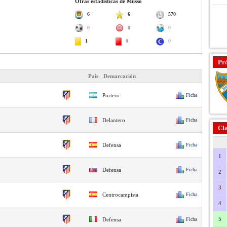
Otras estadísticas de Musso
6
6
570
0
0
0
1
0
0
Pr
País
Demarcación
Portero
Ficha
Delantero
Ficha
Cla
Defensa
Ficha
1
Defensa
Ficha
2
3
Centrocampista
Ficha
4
5
Defensa
Ficha