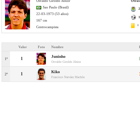
Osvaldo Giroldo Júnior
Otras
Sao Paulo (Brasil)
2
22-03-1973 (53 años)
1
167 cm
0
Centrocampista
Valor
Foto
Nombre
Juninho
1
1º
Osvaldo Giroldo Júnior
Kiko
1
2º
Francisco Narváez Machón