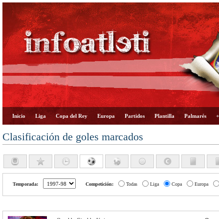
Inicio
Liga
Copa del Rey
Europa
Partidos
Plantilla
Palmarés
+
Clasificación de goles marcados
Temporada:
Competición:
Todas
Liga
Copa
Europa